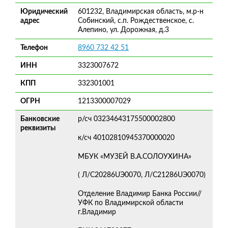
Юридический
601232, Владимирская область, м.р-н
адрес
Собинский, с.п. Рождественское, с.
Алепино, ул. Дорожная, д.3
Телефон
8960 732 42 51
ИНН
3323007672
КПП
332301001
ОГРН
1213300007029
Банковские
р/сч 03234643175500002800
реквизиты
к/сч 40102810945370000020
МБУК «МУЗЕЙ В.А.СОЛОУХИНА»
( Л/С20286UЭ0070, Л/С21286UЭ0070)
Отделение Владимир Банка России//
УФК по Владимирской области
г.Владимир