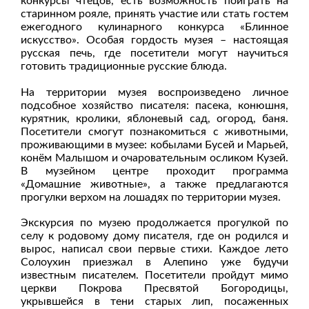
конкурсы чтецов, есть возможность поиграть на
старинном рояле, принять участие или стать гостем
ежегодного кулинарного конкурса «Блинное
искусство». Особая гордость музея – настоящая
русская печь, где посетители могут научиться
готовить традиционные русские блюда.
На территории музея воспроизведено личное
подсобное хозяйство писателя: пасека, конюшня,
курятник, кролики, яблоневый сад, огород, баня.
Посетители смогут познакомиться с животными,
проживающими в музее: кобылами Бусей и Марьей,
конём Малышом и очаровательным осликом Кузей.
В музейном центре проходит программа
«Домашние животные», а также предлагаются
прогулки верхом на лошадях по территории музея.
Экскурсия по музею продолжается прогулкой по
селу к родовому дому писателя, где он родился и
вырос, написал свои первые стихи. Каждое лето
Солоухин приезжал в Алепино уже будучи
известным писателем. Посетители пройдут мимо
церкви Покрова Пресвятой Богородицы,
укрывшейся в тени старых лип, посаженных