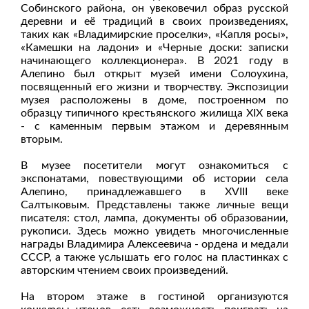
Собинского района, он увековечил образ русской
деревни и её традиций в своих произведениях,
таких как «Владимирские проселки», «Капля росы»,
«Камешки на ладони» и «Черные доски: записки
начинающего коллекционера». В 2021 году в
Алепино был открыт музей имени Солоухина,
посвященный его жизни и творчеству. Экспозиции
музея расположены в доме, построенном по
образцу типичного крестьянского жилища XIX века
- с каменным первым этажом и деревянным
вторым.
В музее посетители могут ознакомиться с
экспонатами, повествующими об истории села
Алепино, принадлежавшего в XVIII веке
Салтыковым. Представлены также личные вещи
писателя: стол, лампа, документы об образовании,
рукописи. Здесь можно увидеть многочисленные
награды Владимира Алексеевича - ордена и медали
СССР, а также услышать его голос на пластинках с
авторским чтением своих произведений.
На втором этаже в гостиной организуются