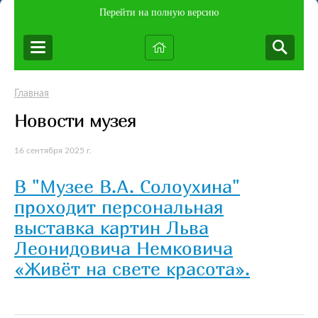
Перейти на полную версию
Главная
Новости музея
16 сентября 2025 г.
В "Музее В.А. Солоухина"
проходит персональная
выставка картин Льва
Леонидовича Немковича
«Живёт на свете красота».