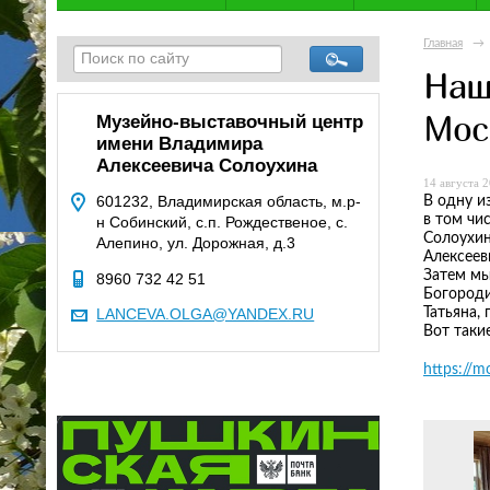
Главная
→
Наш
Мос
Музейно-выставочный центр
имени Владимира
Алексеевича Солоухина
14 августа 2
В одну и
601232, Владимирская область, м.р-
в том чи
н Собинский, с.п. Рождественое, с.
Солоухин
Алепино, ул. Дорожная, д.3
Алексеев
Затем мы
8960 732 42 51
Богороди
Татьяна,
LANCEVA.OLGA@YANDEX.RU
Вот таки
https://m