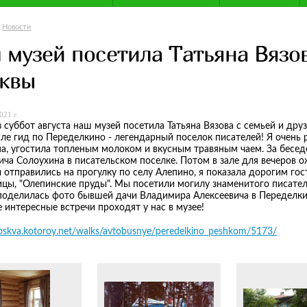
Новости
 музей посетила Татьяна Вязов
квы
021 г.
з суббот августа наш музей посетила Татьяна Вязова с семьей и дру
сле гид по Переделкино - легендарный поселок писателей! Я очень 
а, угостила топленым молоком и вкусным травяным чаем. За бесед
ича Солоухина в писательском поселке. Потом в зале для вечеров о
 отправились на прогулку по селу Алепино, я показала дорогим го
цы, "Олепинские пруды". Мы посетили могилу знаменитого писател
 поделилась фото бывшей дачи Владимира Алексеевича в Переделки
е интересные встречи проходят у нас в музее!
oskva.kotoroy.net/walks/avtobusnye/peredelkino_peshkom/5173/